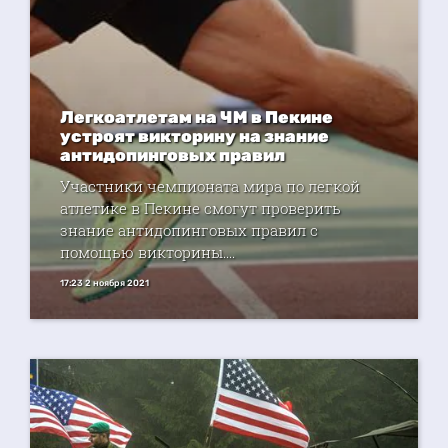
Легкоатлетам на ЧМ в Пекине
устроят викторину на знание
антидопинговых правил
Участники чемпионата мира по легкой
атлетике в Пекине смогут проверить
знание антидопинговых правил с
помощью викторины....
17:23 2 ноября 2021