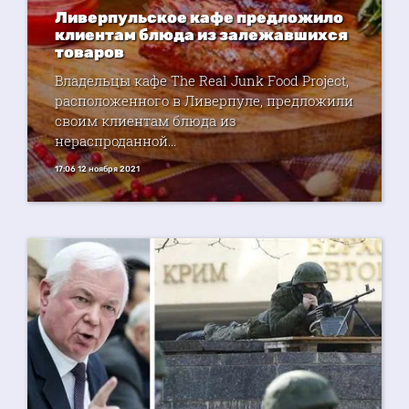
Ливерпульское кафе предложило
клиентам блюда из залежавшихся
товаров
Владельцы кафе The Real Junk Food Project,
расположенного в Ливерпуле, предложили
своим клиентам блюда из
нераспроданной...
17:06 12 ноября 2021