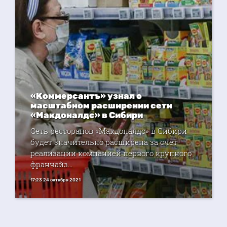
«Коммерсантъ» узнал о
масштабном расширении сети
«Макдоналдс» в Сибири
Сеть ресторанов «Макдоналдс» в Сибири
будет значительно расширена за счет
реализации компанией первого крупного
франчайз...
17:23 24 октября 2021