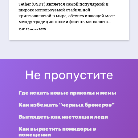
Tether (USDT) является самой популярной и
широко используемой стабильной
криптовалютой в мире, обеспечивающей мост
между традиционными фиатными валюта...
16:01 23 июня 2025
Не пропустите
Где искать новые приколы и мемы
Как избежать "черных брокеров"
Выглядеть как настоящая леди
Как вырастить помидоры в
помещении