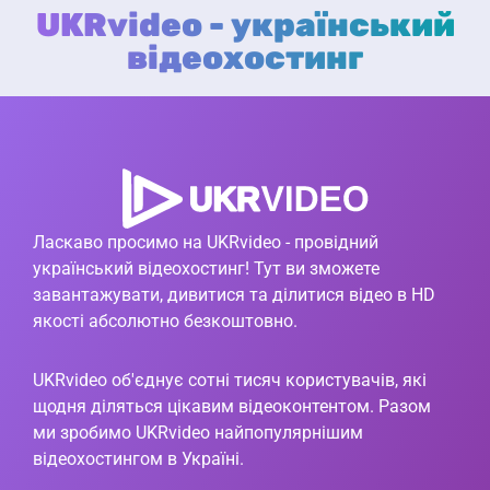
UKRvideo - український
відеохостинг
Ласкаво просимо на UKRvideo - провідний
український відеохостинг! Тут ви зможете
завантажувати, дивитися та ділитися відео в HD
якості абсолютно безкоштовно.
UKRvideo об'єднує сотні тисяч користувачів, які
щодня діляться цікавим відеоконтентом. Разом
ми зробимо UKRvideo найпопулярнішим
відеохостингом в Україні.