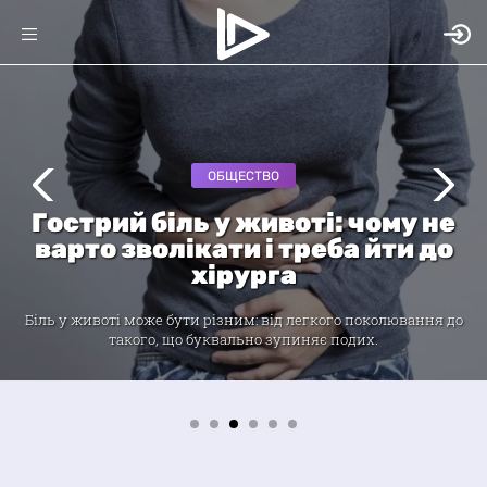
ОБЩЕСТВО
Гострий біль у животі: чому не
варто зволікати і треба йти до
хірурга
Біль у животі може бути різним: від легкого поколювання до
такого, що буквально зупиняє подих.