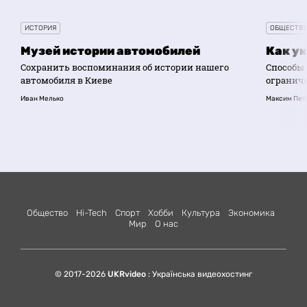
ИСТОРИЯ
ОБЩЕСТВ
Музей истории автомобилей
Как у
Cохранить воспоминания об истории нашего
Способы
автомобиля в Киеве
огранич
Иван Мелько
Максим Пет
Общество
Hi-Tech
Спорт
Хобби
Культура
Экономика
Мир
О нас
© 2017-2026
UKRvideo
: Українська видеохостинг