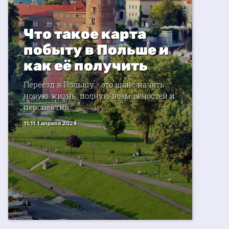
Что такое карта
побыту в Польше и
как её получить
Переезд в Польшу - это шанс начать
новую жизнь, полную возможностей и
перспектив.
11:11 1 апреля 2024