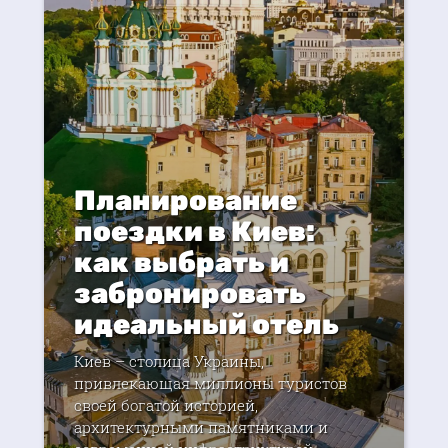
Планирование
поездки в Киев:
как выбрать и
забронировать
идеальный отель
Киев – столица Украины,
привлекающая миллионы туристов
своей богатой историей,
архитектурными памятниками и