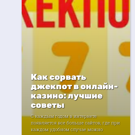
Как сорвать
джекпот в онлайн-
казино: лучшие
советы
С каждым годом в интернете
появляется все больше сайтов, где при
каждом удобном случае можно