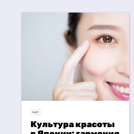
МИР
Культура красоты
в Японии: гармония