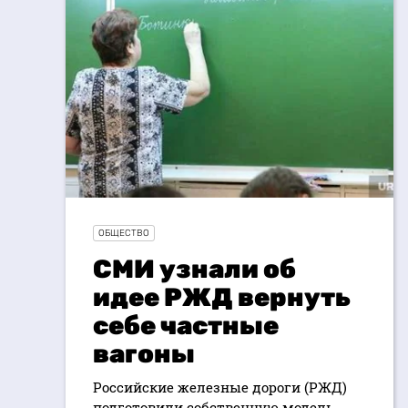
ОБЩЕСТВО
СМИ узнали об
идее РЖД вернуть
себе частные
вагоны
Российские железные дороги (РЖД)
подготовили собственную модель