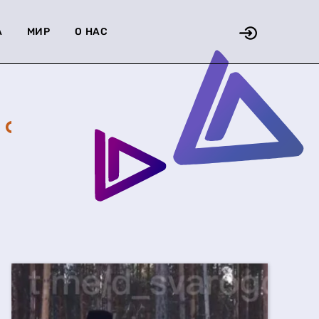
А
МИР
О НАС