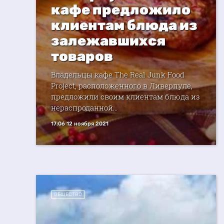
кафе предложило
клиентам блюда из
залежавшихся
товаров
Владельцы кафе The Real Junk Food
Project, расположенного в Ливерпуле,
предложили своим клиентам блюда из
нераспроданной...
17:06 12 ноября 2021
ОБЩЕСТВО