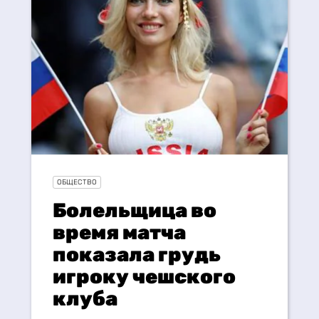
ОБЩЕСТВО
Болельщица во
время матча
показала грудь
игроку чешского
клуба