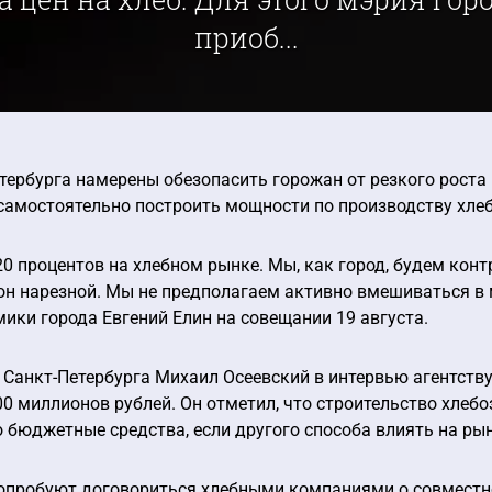
приоб...
тербурга намерены обезопасить горожан от резкого роста 
самостоятельно построить мощности по производству хлеба
0 процентов на хлебном рынке. Мы, как город, будем конт
он нарезной. Мы не предполагаем активно вмешиваться в 
ики города Евгений Елин на совещании 19 августа.
 Санкт-Петербурга Михаил Осеевский в интервью агентств
200 миллионов рублей. Он отметил, что строительство хлеб
о бюджетные средства, если другого способа влиять на рын
опробуют договориться хлебными компаниями о совместно