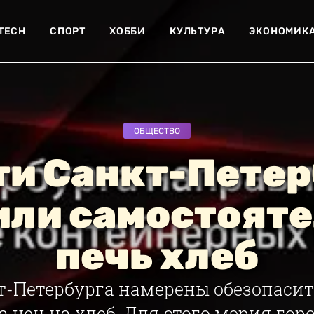
-TECH
СПОРТ
ХОББИ
КУЛЬТУРА
ЭКОНОМИК
ОБЩЕСТВО
ти Санкт-Петер
ли самостоят
печь хлеб
т-Петербурга намерены обезопасит
а цен на хлеб. Для этого мэрия го