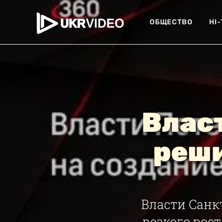
ОБЩЕСТВО
HI
Влас
реши
Власти Санк
резкого рост