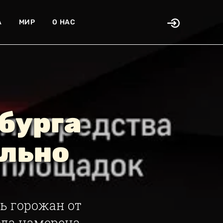
А
МИР
О НАС
бурга
ельно
ь горожан от
рода намерена