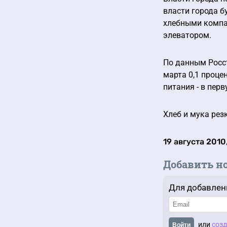
власти города б
хлебными компан
элеватором.
По данным Росст
марта 0,1 проце
питания - в перв
Хлеб и мука рез
19 августа 2010,
Добавить н
Для добавлен
или
созд
Войти