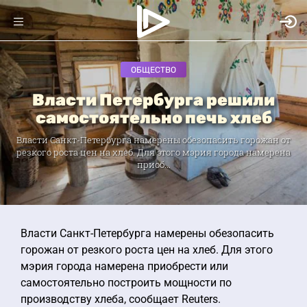
ОБЩЕСТВО
Власти Петербурга решили
самостоятельно печь хлеб
Власти Санкт-Петербурга намерены обезопасить горожан от
резкого роста цен на хлеб. Для этого мэрия города намерена
приоб...
Власти Санкт-Петербурга намерены обезопасить
горожан от резкого роста цен на хлеб. Для этого
мэрия города намерена приобрести или
самостоятельно построить мощности по
производству хлеба, сообщает Reuters.