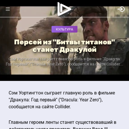
КУЛЬТУРА
Персей из "Битвы титанов"
станет Дракулой
Сэм Уортингтон сыграет главную роль в фильме "Дракула:
Год первый" ("Dracula: Year Zero"), сообщается на сайте Collider....
Сэм Уортингтон сыграет главную роль в фильме
"Дракула: Год первый" ("Dracula: Year Zero"),
сообщается на сайте Collider.
Главным героем ленты станет существовавший в