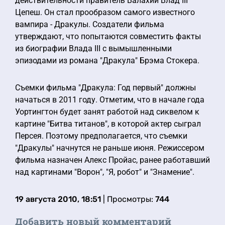
действительности правитель Валахии Влад III
Цепеш. Он стал прообразом самого известного
вампира - Дракулы. Создатели фильма
утверждают, что попытаются совместить факты
из биографии Влада III с вымышленными
эпизодами из романа "Дракула" Брэма Стокера.
Съемки фильма "Дракула: Год первый" должны
начаться в 2011 году. Отметим, что в начале года
Уортингтон будет занят работой над сиквелом к
картине "Битва титанов", в которой актер сыграл
Персея. Поэтому предполагается, что съемки
"Дракулы" начнутся не раньше июня. Режиссером
фильма назначен Алекс Пройас, ранее работавший
над картинами "Ворон", "Я, робот" и "Знамение".
19 августа 2010, 18:51
| Просмотры:
744
Добавить новый комментарий