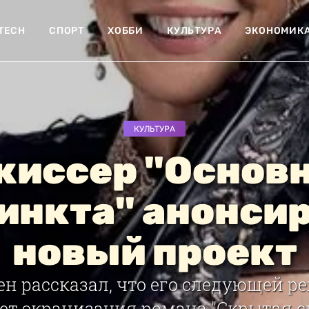
-TECH
СПОРТ
ХОББИ
КУЛЬТУРА
ЭКОНОМИК
КУЛЬТУРА
иссер "Основ
инкта" анонси
новый проект
ен рассказал, что его следующей р
ет экранизация романа "Скрытая сила