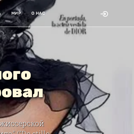
А
МИР
О НАС
ного
ровал
ежиссерской
" ("De stille