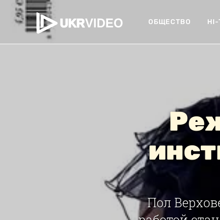
ОБЩЕСТВО
HI
Реж
инст
Пол Верхов
работой стан