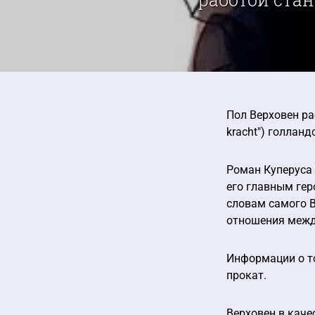
Пол Верховен ра
kracht") голланд
Роман Куперуса 
его главным гер
словам самого В
отношения между
Информации о то
прокат.
Верховен в каче