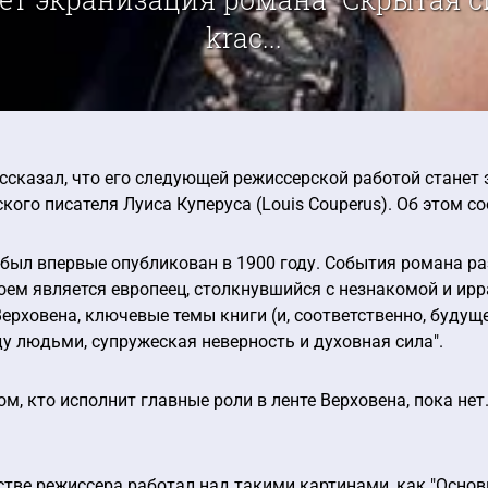
krac...
ссказал, что его следующей режиссерской работой станет э
ского писателя Луиса Куперуса (Louis Couperus). Об этом со
был впервые опубликован в 1900 году. События романа ра
оем является европеец, столкнувшийся с незнакомой и ирра
ерховена, ключевые темы книги (и, соответственно, будущ
 людьми, супружеская неверность и духовная сила".
м, кто исполнит главные роли в ленте Верховена, пока нет
стве режиссера работал над такими картинами, как "Основн