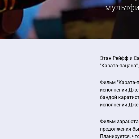
мультфи
Этан Рейфф и Са
"Каратэ-пацана",
Фильм "Каратэ-п
исполнении Джей
бандой каратист
исполнении Джек
Фильм заработа
продолжения был
Планируется, чт