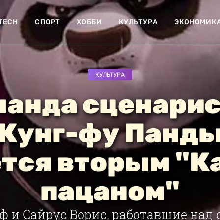
-TECH
СПОРТ
ХОББИ
КУЛЬТУРА
ЭКОНОМИК
КУЛЬТУРА
анда сценари
Кунг-фу Панд
тся вторым "К
пацаном"
ф и Сайрус Ворис, работавшие над