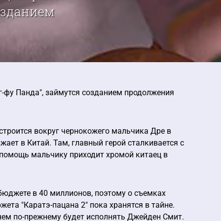
озданием
г-фу Панда", займутся созданием продолжения
строится вокруг чернокожего мальчика Дре в
ает в Китай. Там, главный герой сталкивается с
а помощь мальчику приходит хромой китаец в
юджете в 40 миллионов, поэтому о съемках
ета "Каратэ-пацана 2" пока хранятся в тайне.
в нем по-прежнему будет исполнять Джейден Смит.