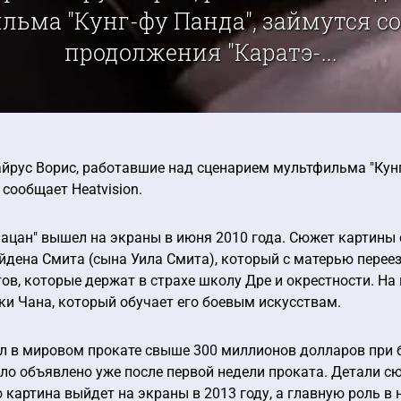
льма "Кунг-фу Панда", займутся с
продолжения "Каратэ-...
йрус Ворис, работавшие над сценарием мультфильма "Кун
 сообщает Heatvision.
ацан" вышел на экраны в июня 2010 года. Сюжет картины 
дена Смита (сына Уила Смита), который с матерью переезж
ов, которые держат в страхе школу Дре и окрестности. Н
и Чана, который обучает его боевым искусствам.
л в мировом прокате свыше 300 миллионов долларов при б
о объявлено уже после первой недели проката. Детали сюж
о картина выйдет на экраны в 2013 году, а главную роль 