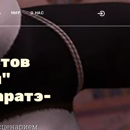
А
МИР
О НАС
стов
ы"
аратэ-
 сценарием