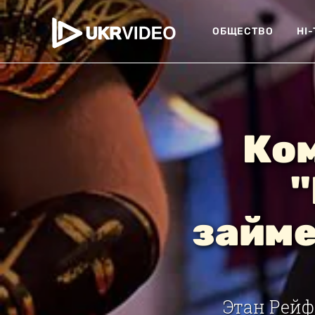
ОБЩЕСТВО
HI
Ком
"
займе
Этан Рейф