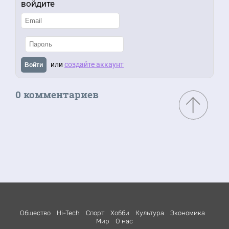
войдите
или
создайте аккаунт
Войти
0 комментариев
Общество
Hi-Tech
Спорт
Хобби
Культура
Экономика
Мир
О нас