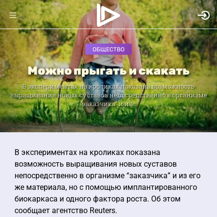
ОБЩЕСТВО
Можно прыгать и скакать
В экспериментах на кроликах показана возможность
выращивания новых суставов непосредственно в организме
“заказчика” и из...
В экспериментах на кроликах показана
возможность выращивания новых суставов
непосредственно в организме “заказчика” и из его
же материала, но с помощью имплантированного
биокаркаса и одного фактора роста. Об этом
сообщает агентство Reuters.