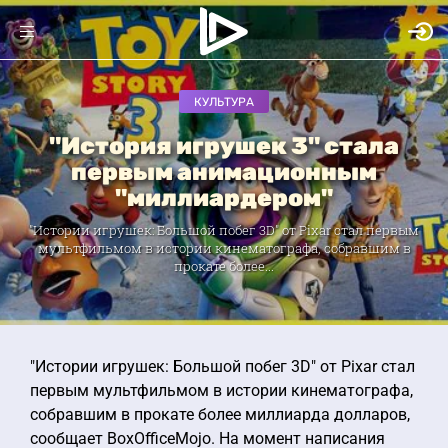
КУЛЬТУРА
"История игрушек 3" стала
первым анимационным
"миллиардером"
"Истории игрушек: Большой побег 3D" от Pixar стал первым
мультфильмом в истории кинематографа, собравшим в
прокате более...
"Истории игрушек: Большой побег 3D" от Pixar стал
первым мультфильмом в истории кинематографа,
собравшим в прокате более миллиарда долларов,
сообщает BoxOfficeMojo. На момент написания