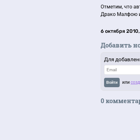
Отметим, что ав
Драко Малфою из
6 октября 2010
Добавить н
Для добавлен
или
созд
Войти
0 коммента