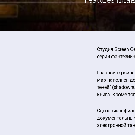
Студия Screen G
серии фэнтезийн
Главной героине
мир наполнен де
теней" (shadowh
книга. Кроме то
Сценарий к филь
документальным 
электронной та