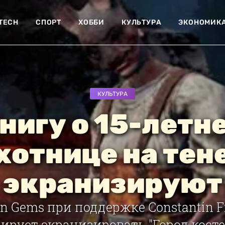
-TECH
СПОРТ
ХОББИ
КУЛЬТУРА
ЭКОНОМИК
КУЛЬТУРА
нигу о 15-летн
хотнице на тен
экранизируют
n Gems при поддержке Constantin F
нирует экранизировать "Город косте