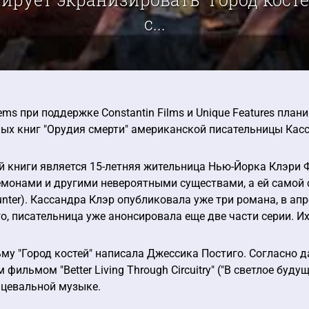
с...
ems при поддержке Constantin Films и Unique Features план
ых книг "Орудия смерти" американской писательницы Кассан
й книги является 15-летняя жительница Нью-Йорка Клэри 
монами и другими невероятными существами, а ей самой с
unter). Кассандра Клэр опубликовала уже три романа, в ап
го, писательница уже анонсировала еще две части серии. Их
му "Город костей" написала Джессика Постиго. Согласно д
фильмом "Better Living Through Circuitry" ("В светлое бу
нцевальной музыке.