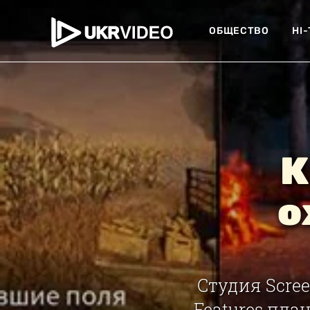
ОБЩЕСТВО
HI
К
о
Студия Scree
Features пла