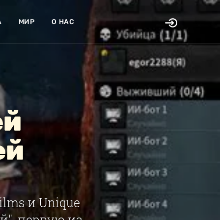
А
МИР
О НАС
ей
ей
ilms и Unique
й", первую из