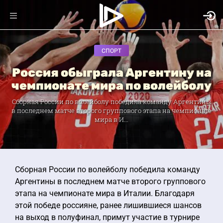
СПОРТ
Россия обыграла Аргентину на
чемпионате мира по волейболу
Сборная России по волейболу победила команду Аргентины
в последнем матче второго группового этапа на чемпионате
мира в И...
Сборная России по волейболу победила команду
Аргентины в последнем матче второго группового
этапа на чемпионате мира в Италии. Благодаря
этой победе россияне, ранее лишившиеся шансов
на выход в полуфинал, примут участие в турнире