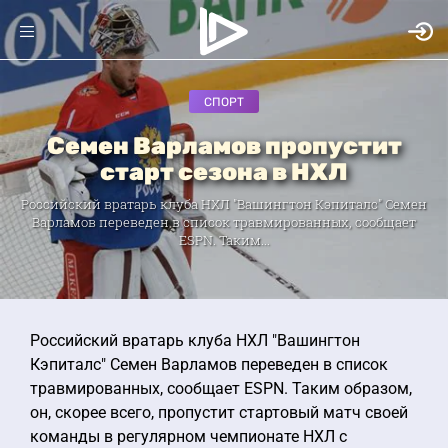
СПОРТ
Семен Варламов пропустит
старт сезона в НХЛ
Российский вратарь клуба НХЛ "Вашингтон Кэпиталс" Семен
Варламов переведен в список травмированных, сообщает
ESPN. Таким...
Российский вратарь клуба НХЛ "Вашингтон
Кэпиталс" Семен Варламов переведен в список
травмированных, сообщает ESPN. Таким образом,
он, скорее всего, пропустит стартовый матч своей
команды в регулярном чемпионате НХЛ с