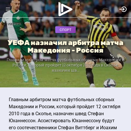
СПОРТ
УЕФА назначил арбитра матча
Македония - Россия
Главным арбитром матча футбольных сборных Македонии и
России, который пройдет 12 октября 2010 года в Скопье,
назначен шв...
Главным арбитром матча футбольных сборных
Македонии и России, который пройдет 12 октября
2010 года в Скопье, назначен швед Стефан
Юханнессон. Ассистировать Юханнессону будут
его соотечественники Стефан Виттберг и Иоахим