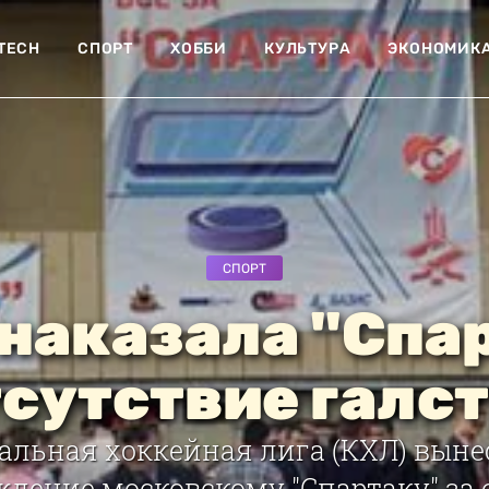
-TECH
СПОРТ
ХОББИ
КУЛЬТУРА
ЭКОНОМИК
СПОРТ
наказала "Спа
тсутствие галс
льная хоккейная лига (КХЛ) выне
дение московскому "Спартаку" за 