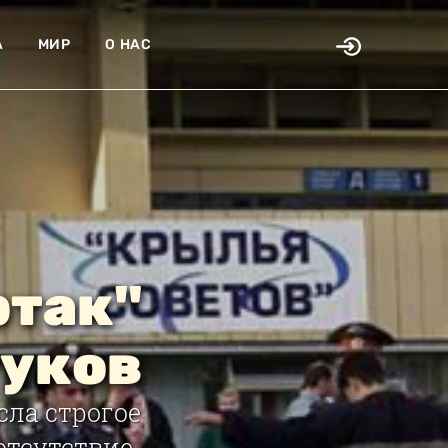
А
МИР
О НАС
ртак"
туков
сла строгое
отсутствие