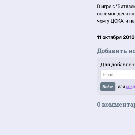
В игре с "Витяз
восьмое-десятое
чем у ЦСКА, и на
11 октября 2010
Добавить н
Для добавлен
или
созд
Войти
0 коммента