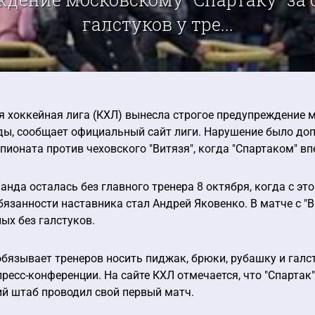
галстуков у тре...
 хоккейная лига (КХЛ) вынесла строгое предупреждение мо
ды, сообщает официальный сайт лиги. Нарушение было доп
пионата против чеховского "Витязя", когда "Спартаком" в
нда осталась без главного тренера 8 октября, когда с эт
занности наставника стал Андрей Яковенко. В матче с "В
ых без галстуков.
бязывает тренеров носить пиджак, брюки, рубашку и галст
ресс-конференции. На сайте КХЛ отмечается, что "Спартак
й штаб проводил свой первый матч.