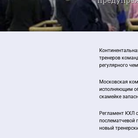
Континентальная
тренеров коман
регулярного чем
Московская кома
исполняющим обя
скамейке запасн
Регламент КХЛ о
послематчевой п
новый тренерски