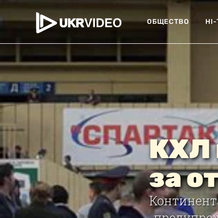
ОБЩЕСТВО
HI
КХЛ 
за о
Континента
предупреж