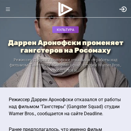
КУЛЬТУРА
Даррен Аронофски променяет
гангстеров на Росомаху
Режиссер Даррен Аронофски отказался от работы над
фильмом "Гангстеры" (Gangster Squad) студии Warner Bros.,
сообщается н...
Режиссер Даррен Аронофски отказался от работы
над фильмом "Гангстеры" (Gangster Squad) студии
Warner Bros., сообщается на сайте Deadline.
Ранее предполагалось, что именно фильм