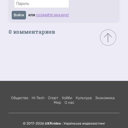
или
создайте аккаунт
Войти
0 комментариев
Общество
Hi-Tech
Спорт
Хобби
Культура
Экономика
Мир
О нас
© 2017-2026
UKRvideo
: Українська видеохостинг