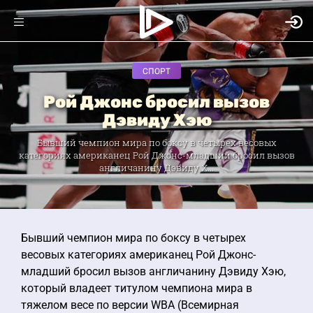
СПОРТ
Рой Джонс бросил вызов
Дэвиду Хэю
Бывший чемпион мира по боксу в четырех весовых
категориях американец Рой Джонс-младший бросил вызов
англичанину Дэвиду Х...
Бывший чемпион мира по боксу в четырех
весовых категориях американец Рой Джонс-
младший бросил вызов англичанину Дэвиду Хэю,
который владеет титулом чемпиона мира в
тяжелом весе по версии WBA (Всемирная