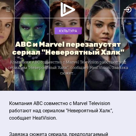
КУЛЬТУРА
ABC и Marvel перезапустят
сериал "Невероятный Халк"
Компания ABC совместно с Marvel Television работают над
сериалом "Невероятный Халк", сообщает HeatVision. Завязка
сюжет...
Компания ABC совместно с Marvel Television
работают над сериалом "Невероятный Халк",
сообщает HeatVision.
Завязка сюжета сериала, предполагаемый