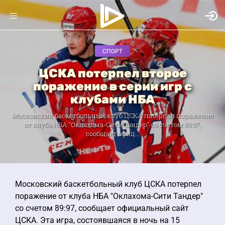
СПОРТ
ЦСКА потерпел второе
поражение в серии игр с
клубами НБА
Московский баскетбольный клуб ЦСКА потерпел поражение
от клуба НБА "Оклахома-Сити Тандер" со счетом 89:97,
сообщает офиц...
Московский баскетбольный клуб ЦСКА потерпел
поражение от клуба НБА "Оклахома-Сити Тандер"
со счетом 89:97, сообщает официальный сайт
ЦСКА. Эта игра, состоявшаяся в ночь на 15