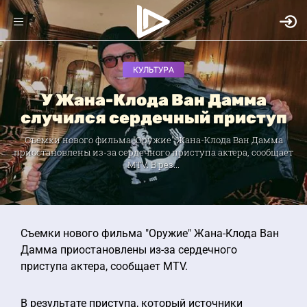
КУЛЬТУРА
У Жана-Клода Ван Дамма
случился сердечный приступ
Съемки нового фильма "Оружие" Жана-Клода Ван Дамма
приостановлены из-за сердечного приступа актера, сообщает
MTV. В рез...
Съемки нового фильма "Оружие" Жана-Клода Ван
Дамма приостановлены из-за сердечного
приступа актера, сообщает MTV.
В результате приступа, который источники