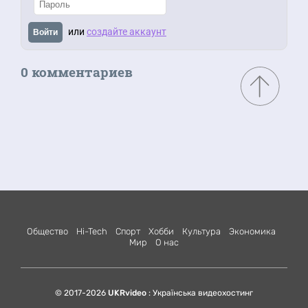
или
создайте аккаунт
Войти
0 комментариев
Общество
Hi-Tech
Спорт
Хобби
Культура
Экономика
Мир
О нас
© 2017-2026
UKRvideo
: Українська видеохостинг