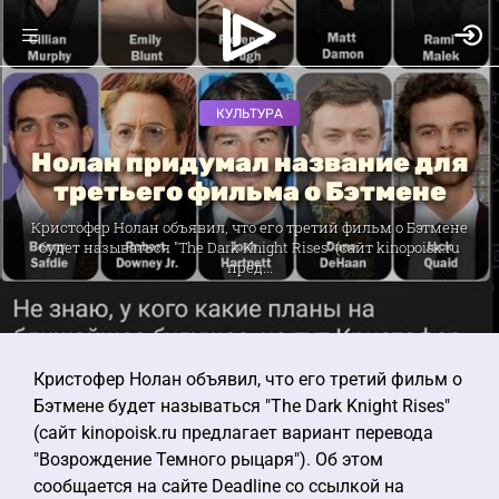
КУЛЬТУРА
Нолан придумал название для
третьего фильма о Бэтмене
Кристофер Нолан объявил, что его третий фильм о Бэтмене
будет называться "The Dark Knight Rises" (сайт kinopoisk.ru
пред...
Кристофер Нолан объявил, что его третий фильм о
Бэтмене будет называться "The Dark Knight Rises"
(сайт kinopoisk.ru предлагает вариант перевода
"Возрождение Темного рыцаря"). Об этом
сообщается на сайте Deadline со ссылкой на