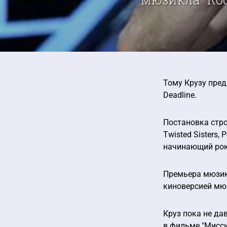
Тому Крузу пред
Deadline.
Постановка строи
Twisted Sisters
начинающий рок
Премьера мюзикл
киноверсией мюз
Круз пока не да
в фильме "Мисси