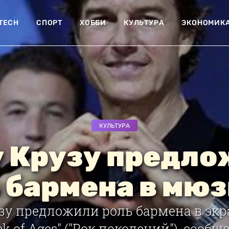
-TECH
СПОРТ
ХОББИ
КУЛЬТУРА
ЭКОНОМИК
КУЛЬТУРА
 Крузу предл
 бармена в мю
зу предложили роль бармена в эк
 of Ages" ("Рок поколений"), сообщ