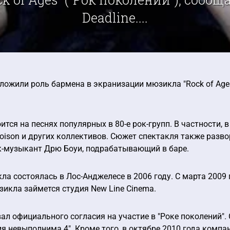
Deadline....
ложили роль бармена в экранизации мюзикла "Rock of Ages"
тся на песнях популярных в 80-е рок-групп. В частности, в
, Poison и других коллективов. Сюжет спектакля также разв
-музыкант Дрю Боуи, подрабатывающий в баре.
а состоялась в Лос-Анджелесе в 2006 году. С марта 2009 
икла займется студия New Line Cinema.
вал официального согласия на участие в "Роке поколений".
я невыполнима 4". Кроме того, в октябре 2010 года компа