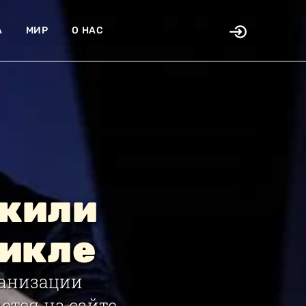
А
МИР
О НАС
ожили
зикле
ранизации
ается на сайте