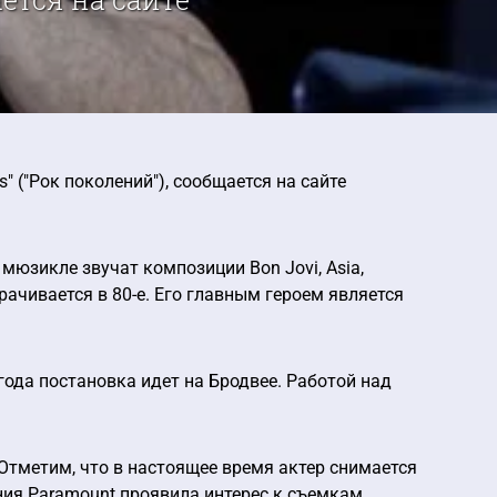
 ("Рок поколений"), сообщается на сайте
 мюзикле звучат композиции Bon Jovi, Asia,
орачивается в 80-е. Его главным героем является
года постановка идет на Бродвее. Работой над
 Отметим, что в настоящее время актер снимается
ния Paramount проявила интерес к съемкам