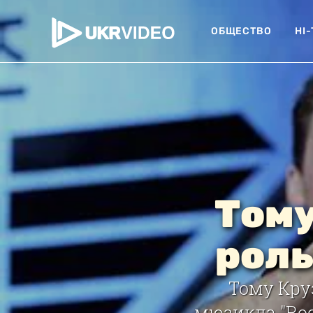
ОБЩЕСТВО
HI
Тому
роль
Тому Кру
мюзикла "Rock