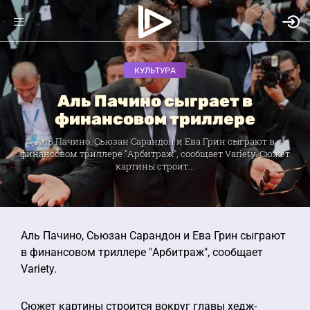
КУЛЬТУРА
Аль Пачино сыграет в
финансовом триллере
Аль Пачино, Сьюзан Сарандон и Ева Грин сыграют в
финансовом триллере "Арбитраж", сообщает Variety. Сюжет
картины строит...
Аль Пачино, Сьюзан Сарандон и Ева Грин сыграют
в финансовом триллере "Арбитраж", сообщает
Variety.
Сюжет картины строится вокруг главы хедж-