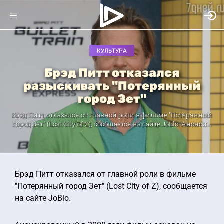
КУЛЬТУРА
Брэд Питт отказался
разыскивать "Потерянный
город Зет"
Брэд Питт отказался от главной роли в фильме "Потерянный
город Зет" (Lost City of Z), сообщается на сайте JoBlo. Анонси...
Брэд Питт отказался от главной роли в фильме
"Потерянный город Зет" (Lost City of Z), сообщается
на сайте JoBlo.