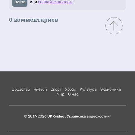
или
создайте аккаунт
Войти
0 комментариев
Общество
Hi-Tech
Спорт
Хобби
Культура
Экономика
Мир
О нас
© 2017-2026
UKRvideo
: Українська видеохостинг