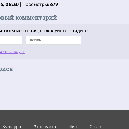
6, 08:30
| Просмотры:
679
овый комментарий
ия комментария, пожалуйста войдите
айте аккаунт
риев
Культура
Экономика
Мир
О нас