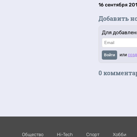
16 сентября 201
Добавить н
Для добавлен
или
созд
Войти
0 коммента
Общество
Hi-Tech
Спорт
Хобби