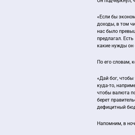
Он подчеркнул, 
«Если бы эконом
доходы, в том ч
нас было превыш
предлагал. Есть
какие нужды он 
По его словам, 
«Дай бог, чтобы
куда-то, наприме
чтобы валюта по
берет правительс
дефицитный бюд
Напомним, в но