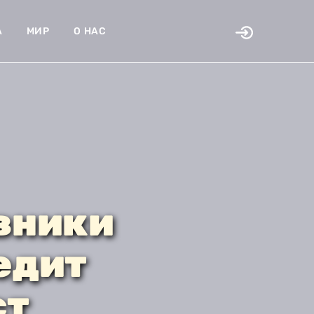
А
МИР
О НАС
овники
едит
ст