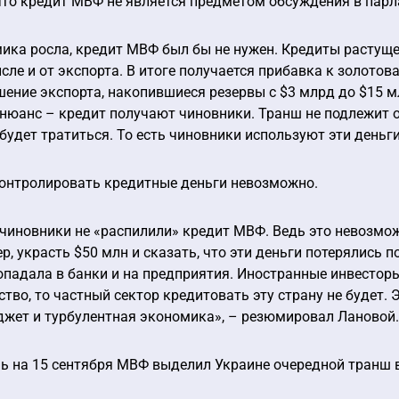
что кредит МВФ не является предметом обсуждения в парл
ика росла, кредит МВФ был бы не нужен. Кредиты растуще
исле и от экспорта. В итоге получается прибавка к золото
ение экспорта, накопившиеся резервы с $3 млрд до $15 м
 нюанс – кредит получают чиновники. Транш не подлежит о
будет тратиться. То есть чиновники используют эти деньг
контролировать кредитные деньги невозможно.
 чиновники не «распилили» кредит МВФ. Ведь это невозмо
р, украсть $50 млн и сказать, что эти деньги потерялись по
падала в банки и на предприятия. Иностранные инвесторы
тво, то частный сектор кредитовать эту страну не будет. Э
жет и турбулентная экономика», – резюмировал Лановой.
чь на 15 сентября МВФ выделил Украине очередной транш 