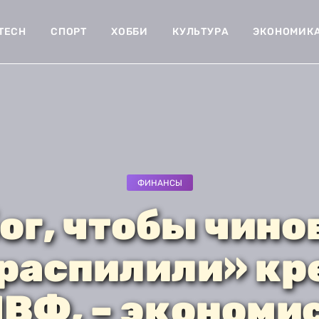
-TECH
СПОРТ
ХОББИ
КУЛЬТУРА
ЭКОНОМИК
ФИНАНСЫ
ог, чтобы чин
«распилили» кр
ВФ, – экономи