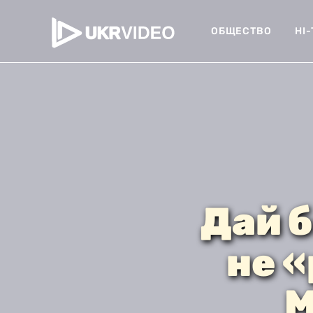
ОБЩЕСТВО
HI
Дай б
не 
М