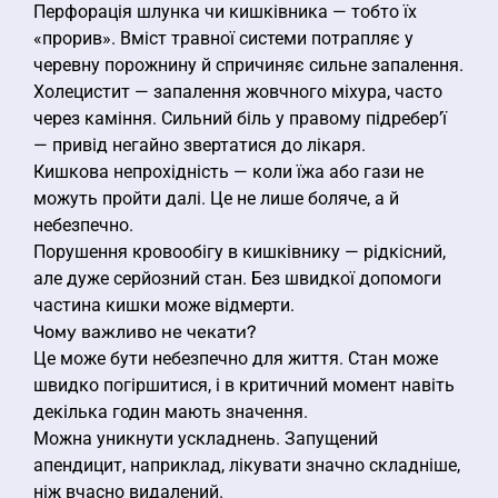
Перфорація шлунка чи кишківника — тобто їх
«прорив». Вміст травної системи потрапляє у
черевну порожнину й спричиняє сильне запалення.
Холецистит — запалення жовчного міхура, часто
через каміння. Сильний біль у правому підребер’ї
— привід негайно звертатися до лікаря.
Кишкова непрохідність — коли їжа або гази не
можуть пройти далі. Це не лише боляче, а й
небезпечно.
Порушення кровообігу в кишківнику — рідкісний,
але дуже серйозний стан. Без швидкої допомоги
частина кишки може відмерти.
Чому важливо не чекати?
Це може бути небезпечно для життя. Стан може
швидко погіршитися, і в критичний момент навіть
декілька годин мають значення.
Можна уникнути ускладнень. Запущений
апендицит, наприклад, лікувати значно складніше,
ніж вчасно видалений.