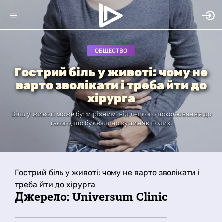
ОБЩЕСТВО
Гострий біль у животі: чому не
варто зволікати і треба йти до
хірурга
Біль у животі може бути різним: від легкого поколювання до
такого, що буквально зупиняє подих.
Гострий біль у животі: чому не варто зволікати і
треба йти до хірурга
Джерело: Universum Clinic