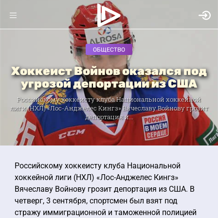
ОБЩЕСТВО
Хоккеист Войнов оказался под
угрозой депортации из США
Российскому хоккеисту клуба Национальной хоккейной
лиги (НХЛ) «Лос-Анджелес Кингз» Вячеславу Войнову грозит
депортация и...
Российскому хоккеисту клуба Национальной
хоккейной лиги (НХЛ) «Лос-Анджелес Кингз»
Вячеславу Войнову грозит депортация из США. В
четверг, 3 сентября, спортсмен был взят под
стражу иммиграционной и таможенной полицией