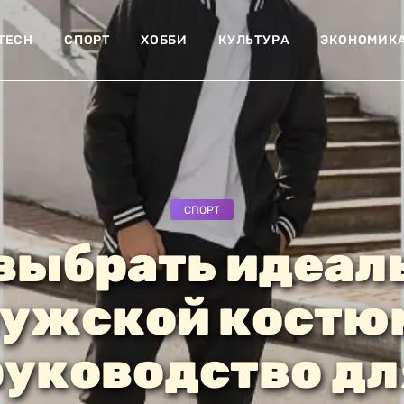
-TECH
СПОРТ
ХОББИ
КУЛЬТУРА
ЭКОНОМИК
СПОРТ
выбрать идеа
ужской костю
руководство дл