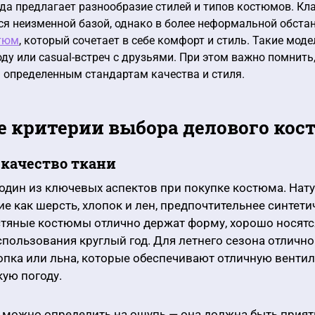
да предлагает разнообразие стилей и типов костюмов. Кл
ся неизменной базой, однако в более неформальной обст
тюм
, который сочетает в себе комфорт и стиль. Такие мод
оду или casual-встреч с друзьями. При этом важно помнит
 определенным стандартам качества и стиля.
 критерии выбора делового кос
 качество ткани
один из ключевых аспектов при покупке костюма. Нат
ие как шерсть, хлопок и лен, предпочтительнее синтети
стяные костюмы отлично держат форму, хорошо носятс
спользования круглый год. Для летнего сезона отлично
опка или льна, которые обеспечивают отличную венти
ую погоду.
 можно определить на ощупь — она должна быть прият