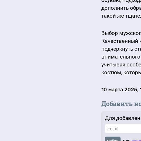
обувью, подход
дополнить обра
такой же тщате
Выбор мужского
Качественный 
подчеркнуть ст
внимательного 
учитывая особ
костюм, которы
10 марта 2025, 
Добавить н
Для добавлен