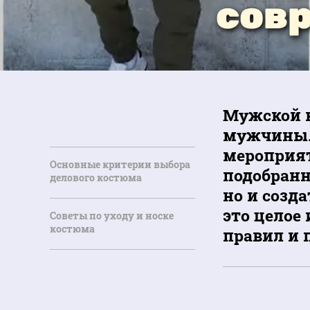
сов
Мужской к
мужчины. 
мероприят
Основные критерии выбора
подобранн
делового костюма
но и созд
это целое
Советы по уходу и носке
костюма
правил и 