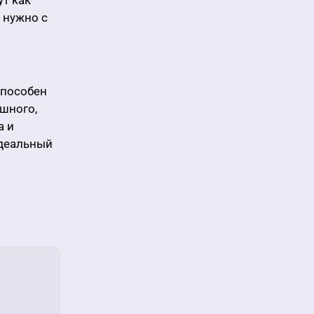
ут как
 нужно с
способен
ешного,
а и
идеальный