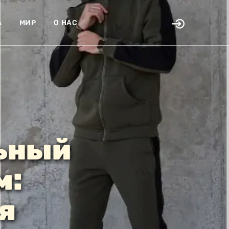
А
МИР
О НАС
льный
м:
я