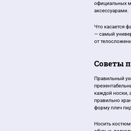
официальных м
аксессуарами.
Что касается ф
— самый униве
от телосложени
Советы п
Правильный ухо
презентабельны
каждой носки, 
правильно хран
форму плеч пи
Носить костюм