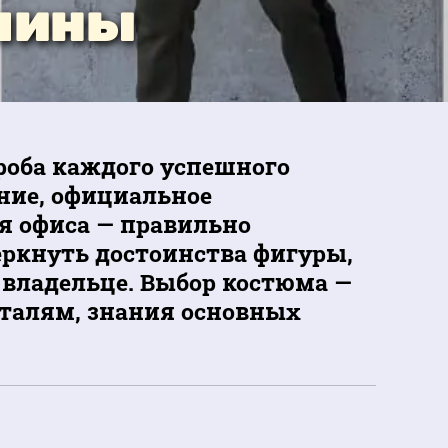
чины
роба каждого успешного
ание, официальное
я офиса — правильно
еркнуть достоинства фигуры,
 владельце. Выбор костюма —
еталям, знания основных