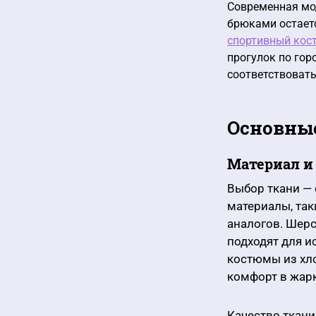
Современная мо
брюками остает
спортивный кос
прогулок по гор
соответствовать
Основные
Материал и
Выбор ткани — 
материалы, так
аналогов. Шер
подходят для и
костюмы из хл
комфорт в жарк
Качество ткани