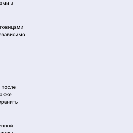
ами и
уговицами
независимо
 после
также
хранить
енной