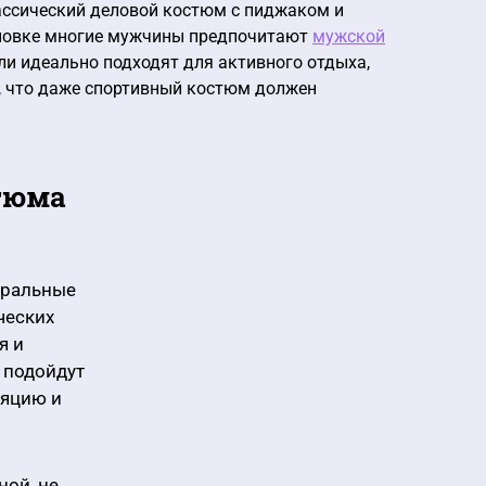
ассический деловой костюм с пиджаком и
ановке многие мужчины предпочитают
мужской
ели идеально подходят для активного отдыха,
ь, что даже спортивный костюм должен
тюма
уральные
ческих
я и
 подойдут
ляцию и
ной, не