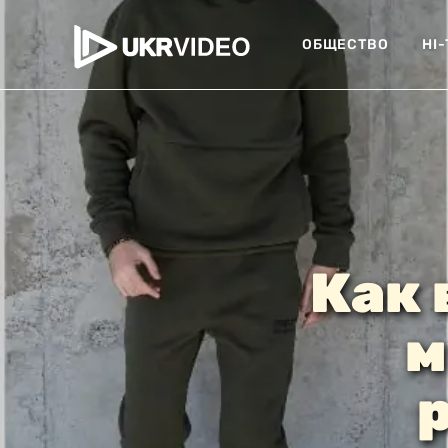
ОБЩЕСТВО
HI
Как 
м