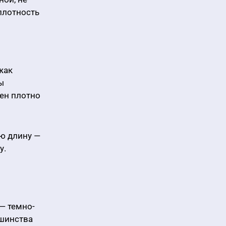
плотность
жак
ы
ен плотно
ю длину —
у.
— темно-
ьшинства