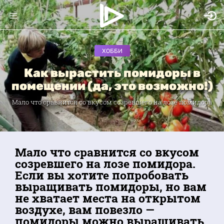
ХОББИ
Как вырастить помидоры в
помещении (да, это возможно!)
Мало что сравнится со вкусом созревшего на лозе помидора
Мало что сравнится со вкусом
созревшего на лозе помидора.
Если вы хотите попробовать
выращивать помидоры, но вам
не хватает места на открытом
воздухе, вам повезло —
помидоры можно выращивать