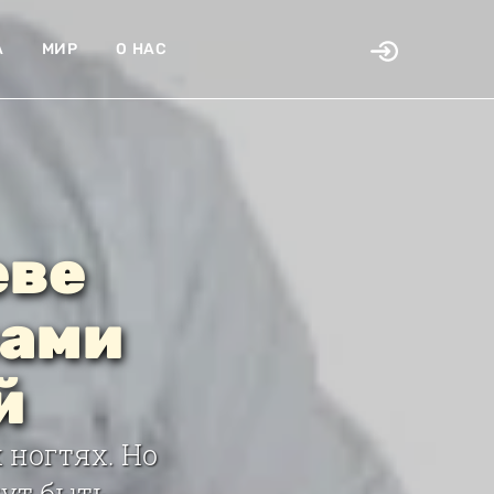
А
МИР
О НАС
еве
сами
й
 ногтях. Но
гут быть