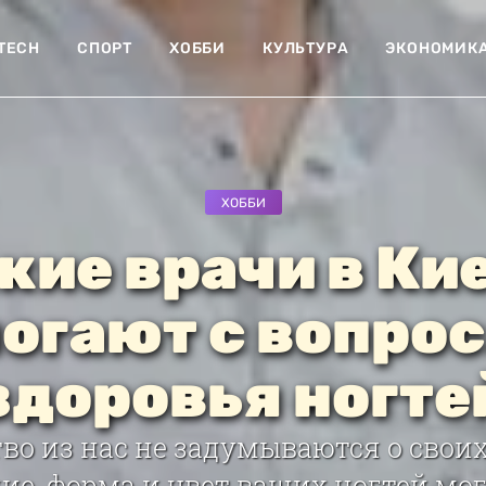
-TECH
СПОРТ
ХОББИ
КУЛЬТУРА
ЭКОНОМИК
ХОББИ
кие врачи в Ки
огают с вопро
здоровья ногте
о из нас не задумываются о своих
ие, форма и цвет ваших ногтей мо