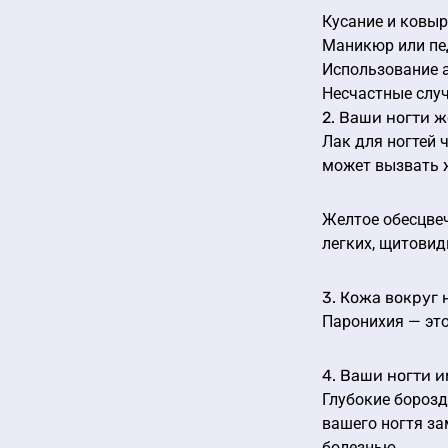
Кусание и ковыр
Маникюр или п
Использование а
Несчастные случ
2. Ваши ногти 
Лак для ногтей 
может вызвать 
Желтое обесцвеч
легких, щитовид
3. Кожа вокруг 
Паронихия — это
4. Ваши ногти 
Глубокие борозд
вашего ногтя за
болезнью.