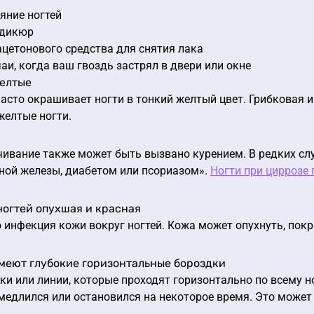
яние ногтей
едикюр
цетонового средства для снятия лака
аи, когда ваш гвоздь застрял в двери или окне
желтые
часто окрашивает ногти в тонкий желтый цвет. Грибковая 
желтые ногти.
ивание также может быть вызвано курением. В редких сл
ной железы, диабетом или псориазом».
Ногти при циррозе 
ногтей опухшая и красная
 инфекция кожи вокруг ногтей. Кожа может опухнуть, покр
имеют глубокие горизонтальные бороздки
ки или линии, которые проходят горизонтально по всему но
медлился или остановился на некоторое время. Это може