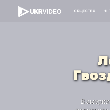
ОБЩЕСТВО
HI
Л
Гвоз
В америк
процедура