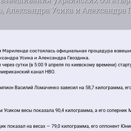
 Александра Усика и Александра Гв
 Мэриленде состоялась официальная процедура взвеши
ксандра Усика и Александра Гвоздика.
 через сутки (в 5:00 9 апреля по киевскому времени) стар
американский канал HBO.
пион Василий Ломаченко завесил на 58,7 килограмма, ег
 Усиком весы показала 90,4 килограмма, а его соперник М
ик показал на весах — 79,0 килограмма, его оппонент Юние