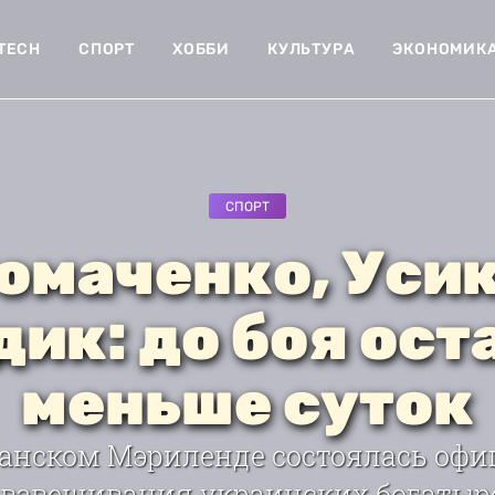
-TECH
СПОРТ
ХОББИ
КУЛЬТУРА
ЭКОНОМИК
СПОРТ
омаченко, Усик
дик: до боя ост
меньше суток
анском Мэриленде состоялась оф
 взвешивания украинских богатыр