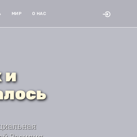
А
МИР
О НАС
 и
алось
ициальная
ей Василия