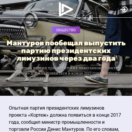
ОБЩЕСТВО
Мантуров пообещал выпустить
партию президентских
лимузинов через два года
Опытная партия президентских лимузинов проекта
«Кортеж» должна появиться в конце 2017 года, сообщил
министр промышленнос...
Опытная партия президентских лимузинов
проекта «Кортеж» должна появиться в конце 2017
года, сообщил министр промышленности и
торговли России Денис Мантуров. По его словам,