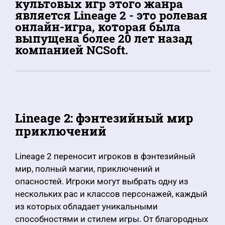
культовых игр этого жанра
является Lineage 2 - это ролевая
онлайн-игра, которая была
выпущена более 20 лет назад
компанией NCSoft.
Lineage 2: фэнтезийный мир
приключений
Lineage 2 переносит игроков в фэнтезийный
мир, полный магии, приключений и
опасностей. Игроки могут выбрать одну из
нескольких рас и классов персонажей, каждый
из которых обладает уникальными
способностями и стилем игры. От благородных