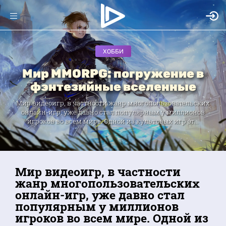
ХОББИ
Мир MMORPG: погружение в
фэнтезийные вселенные
Мир видеоигр, в частности жанр многопользовательских
онлайн-игр, уже давно стал популярным у миллионов
игроков во всем мире. Одной из культовых игр эт...
Мир видеоигр, в частности
жанр многопользовательских
онлайн-игр, уже давно стал
популярным у миллионов
игроков во всем мире. Одной из