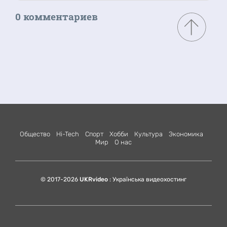
0 комментариев
Общество
Hi-Tech
Спорт
Хобби
Культура
Экономика
Мир
О нас
© 2017-2026
UKRvideo
: Українська видеохостинг