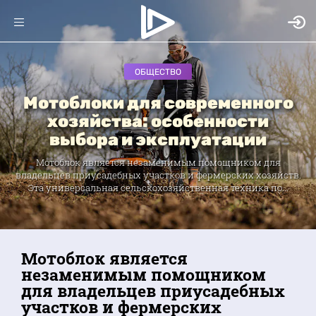
ОБЩЕСТВО
Мотоблоки для современного
хозяйства: особенности
выбора и эксплуатации
Мотоблок является незаменимым помощником для
владельцев приусадебных участков и фермерских хозяйств.
Эта универсальная сельскохозяйственная техника по...
Мотоблок является
незаменимым помощником
для владельцев приусадебных
участков и фермерских