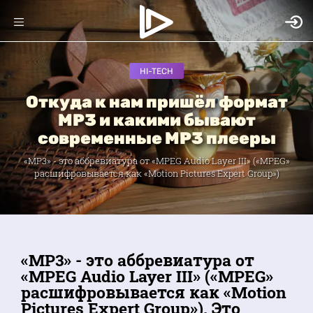
HI-TECH
Откуда к нам пришёл формат
MP3 и какими бывают
современные MP3 плееры
«MP3» - это аббревиатура от «MPEG Audio Layer III» («MPEG»
расшифровывается как «Motion Pictures Expert Group»)
«MP3» - это аббревиатура от
«MPEG Audio Layer III» («MPEG»
расшифровывается как «Motion
Pictures Expert Group»). Это