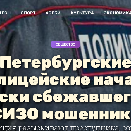
-TECH
СПОРТ
ХОББИ
КУЛЬТУРА
ЭКОНОМИК
ОБЩЕСТВО
Петербургски
лицейские нач
ски сбежавшег
СИЗО мошенник
иция разыскивают преступника, с