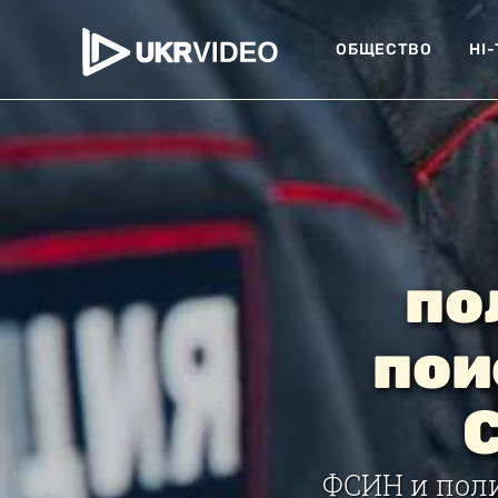
ОБЩЕСТВО
HI
по
пои
ФСИН и пол