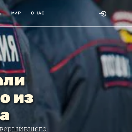
А
МИР
О НАС
е
али
о из
а
овершившего