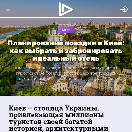
МИР
Планирование поездки в Киев:
как выбрать и забронировать
идеальный отель
Киев – столица Украины, привлекающая миллионы
туристов своей богатой историей, архитектурными
памятниками и современной инфраструктурой
Киев – столица Украины,
привлекающая миллионы
туристов своей богатой
историей, архитектурными