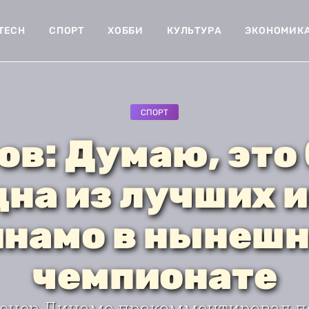
-TECH
СПОРТ
ХОББИ
КУЛЬТУРА
ЭКОНОМИК
СПОРТ
ов: Думаю, это
дна из лучших и
намо в нынеш
чемпионате
енер Динамо прокомментировал п