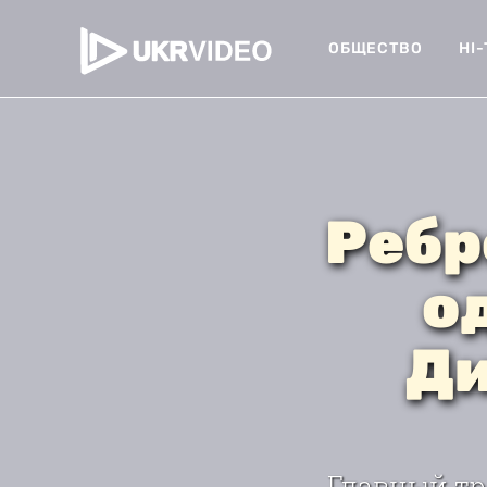
ОБЩЕСТВО
HI
Ребр
о
Ди
Главный тр