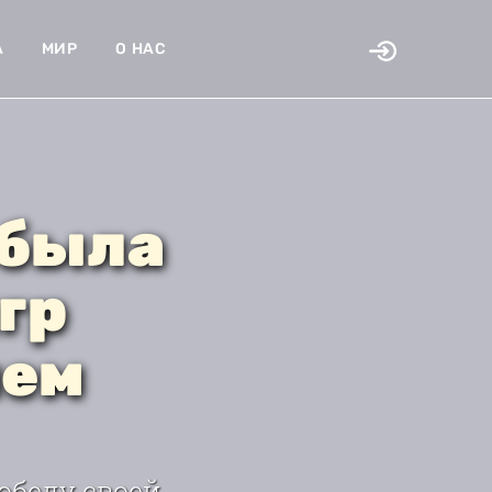
А
МИР
О НАС
 была
гр
нем
обеду своей