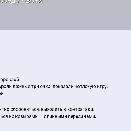
Ворсклой
рали важные три очка, показали неплохую игру.
й.
ктно обороняться, выходить в контратаки.
ться их козырями — длинными передачами,