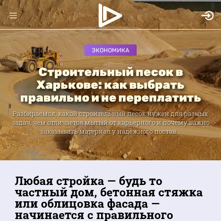
ЭКОНОМИКА
Строительный песок в
Харькове: как выбрать
правильно и не переплатить
Разбираемся, какой строительный песок нужен для разных
задач, чем отличается мытый от карьерного и почему важно
заказывать материал у надёжного постав...
Любая стройка — будь то
частный дом, бетонная стяжка
или облицовка фасада —
начинается с правильного