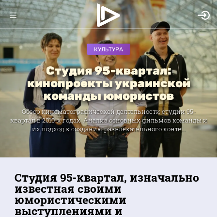
КУЛЬТУРА
Студия 95-квартал:
кинопроекты украинской
команды юмористов
Обзор кинематографической деятельности студии 95-
квартал в 2010-х годах. Анализ основных фильмов команды и
их подход к созданию развлекательного конте...
Студия 95-квартал, изначально
известная своими
юмористическими
выступлениями и