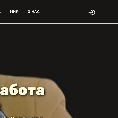
А
МИР
О НАС
работа
и
тро растущая