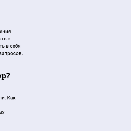
чения
ть с
ь в себя
запросов.
ер?
ли. Как
ых