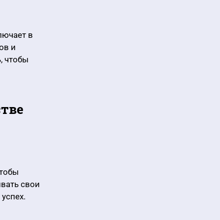
лючает в
ов и
, чтобы
стве
чтобы
ивать свои
успех.