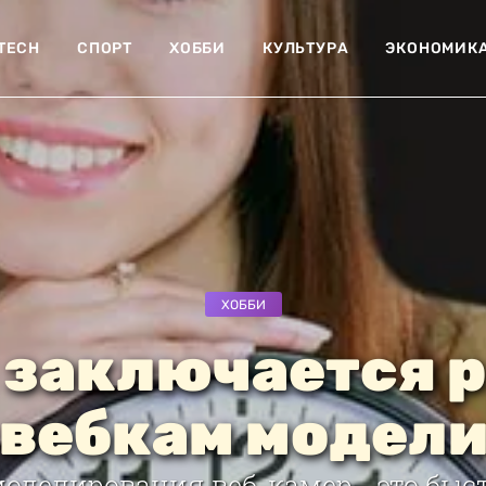
-TECH
СПОРТ
ХОББИ
КУЛЬТУРА
ЭКОНОМИК
ХОББИ
 заключается 
вебкам модел
оделирования веб-камер - это быс