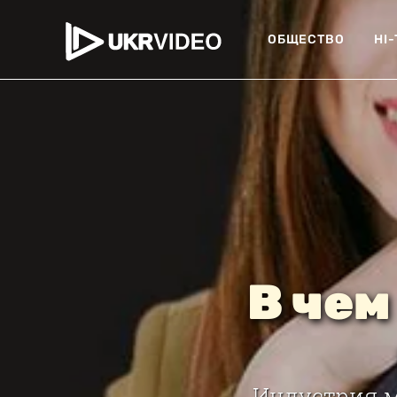
ОБЩЕСТВО
HI
В чем
Индустрия м