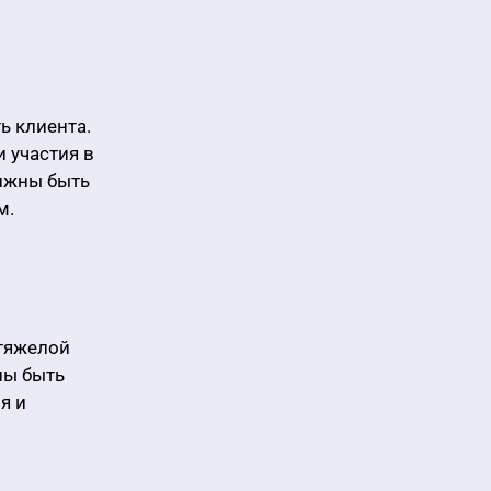
ь клиента.
и участия в
лжны быть
м.
 тяжелой
ны быть
я и