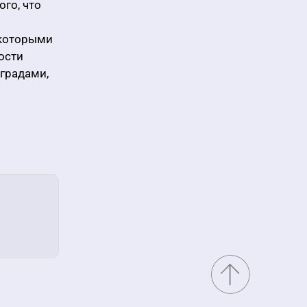
ого, что
 которыми
ости
градами,