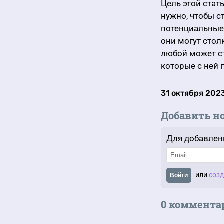
Цель этой стат
нужно, чтобы с
потенциальные
они могут сто
любой может с
которые с ней 
31 октября 2023
Добавить н
Для добавлен
или
созд
Войти
0 коммента