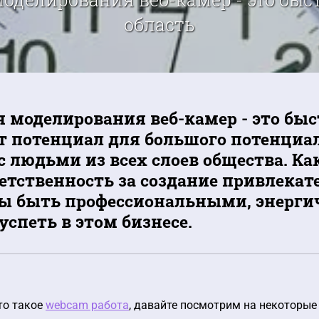
область
 моделирования веб-камер - это быс
т потенциал для большого потенциа
с людьми из всех слоев общества. Ка
ветственность за создание привлекат
ы быть профессиональными, энерги
успеть в этом бизнесе.
то такое
webcam работа
, давайте посмотрим на некоторые