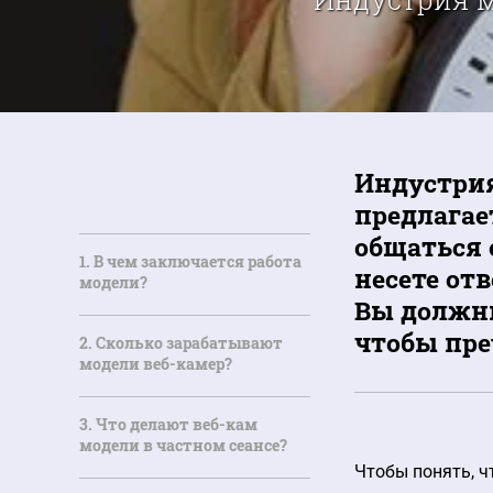
Индустрия
предлагае
общаться 
1. В чем заключается работа
несете от
модели?
Вы должн
чтобы пре
2. Сколько зарабатывают
модели веб-камер?
3. Что делают веб-кам
модели в частном сеансе?
Чтобы понять, ч