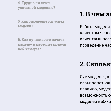
4. Трудно ли стать
успешной моделью?
1. В чем
5. Как определяется успех
модели?
Работа модели 
клиентам через
клиентами весе
6. Как лучше всего начать
карьеру в качестве модели
проведение час
веб-камеры?
2. Сколь
Сумма денег, к
варьироваться 
правило, модел
возможностью 
моделей веб-ка