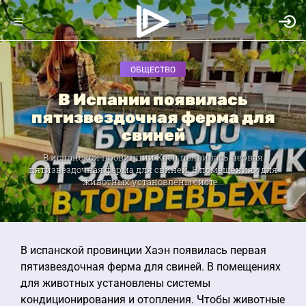
ОБЩЕСТВО
В Испании появилась
пятизвездочная ферма для
свиней
В испанской провинции Хаэн появилась первая
пятизвездочная ферма для свиней. В помещениях для
животных установлены систе...
В испанской провинции Хаэн появилась первая
пятизвездочная ферма для свиней. В помещениях
для животных установлены системы
кондиционирования и отопления. Чтобы животные