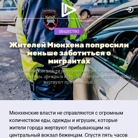
ОБЩЕСТВО
Жителей Мюнхена попросили
меньше заботиться о
мигрантах
Мюнхенские власти не справляются с огромным
количеством еды, одежды и игрушек, которые жители города
жертвуют прибывающи...
Мюнхенские власти не справляются с огромным
количеством еды, одежды и игрушек, которые
жители города жертвуют прибывающим на
центральный вокзал беженцам. Спустя пять часов