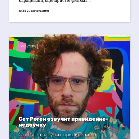
Карацевски, сценаристы фильма ...
10:34 20 августа 2010
КУЛЬТУРА
Сет Роген озвучит привидение-
недоучку
Сет Роген озвучит привидение в