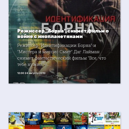
Режиссер "Борна" снимет фильм о
войне с инопланетянами
Режиссер "Идентификации Борна" и
"Мистера и миссис Смит" Даг Лайман
снимет фантастический фильм "Все, что
тебе нужно, - ...
12:00 24 августа 2010