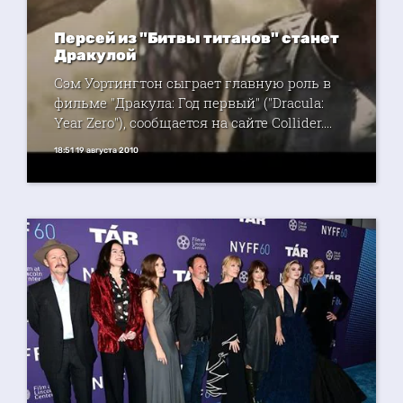
Персей из "Битвы титанов" станет
Дракулой
Сэм Уортингтон сыграет главную роль в
фильме "Дракула: Год первый" ("Dracula:
Year Zero"), сообщается на сайте Collider....
18:51 19 августа 2010