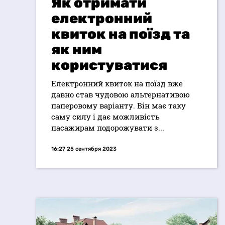
Як отримати
електронний
квиток на поїзд та
як ним
користуватися
Електронний квиток на поїзд вже
давно став чудовою альтернативою
паперовому варіанту. Він має таку
саму силу і дає можливість
пасажирам подорожувати з...
16:27 25 сентября 2023