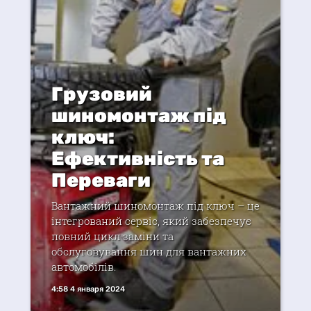
Грузовий
шиномонтаж під
ключ:
Ефективність та
Переваги
Вантажний шиномонтаж під ключ – це
інтегрований сервіс, який забезпечує
повний цикл заміни та
обслуговування шин для вантажних
автомобілів.
4:58 4 января 2024