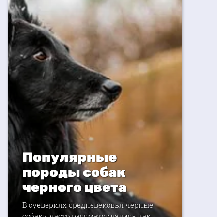
Популярные
породы собак
черного цвета
В суевериях средневековья черные
собаки часто рассматривались как