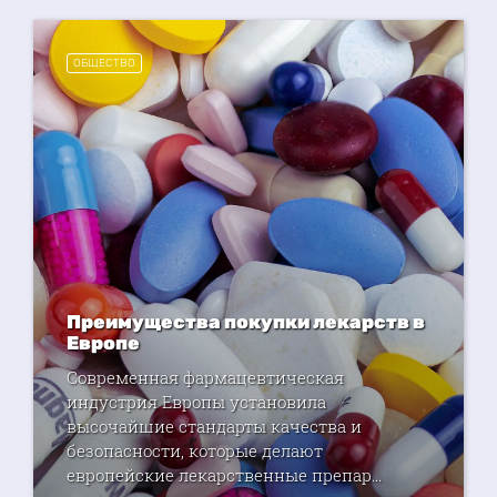
ОБЩЕСТВО
Преимущества покупки лекарств в
Европе
Современная фармацевтическая
индустрия Европы установила
высочайшие стандарты качества и
безопасности, которые делают
европейские лекарственные препар...