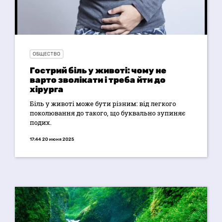
ОБЩЕСТВО
Гострий біль у животі: чому не
варто зволікати і треба йти до
хірурга
Біль у животі може бути різним: від легкого
поколювання до такого, що буквально зупиняє
подих.
17:44 20 июня 2025